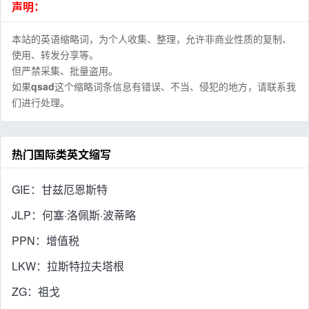
声明：
本站的英语缩略词，为个人收集、整理，允许非商业性质的复制、
使用、转发分享等。
但严禁采集、批量盗用。
如果
qsad
这个缩略词条信息有错误、不当、侵犯的地方，请联系我
们进行处理。
热门国际类英文缩写
GIE：甘兹厄恩斯特
JLP：何塞·洛佩斯·波蒂略
PPN：增值税
LKW：拉斯特拉夫塔根
ZG：祖戈