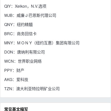
QIY：Xeikon，N.V.选项
WJB：威廉·J·巴恩斯代理公司
QNY：纽约精髓
BRC：商务回信卡
MNY：M O N Y（纽约互惠）集团有限公司
DON：唐纳利有限公司
WCN：世界职业网络
PPY：财产
AKG：爱科技
TZN：澳大利亚特拉明矿业公司
常见英文缩写