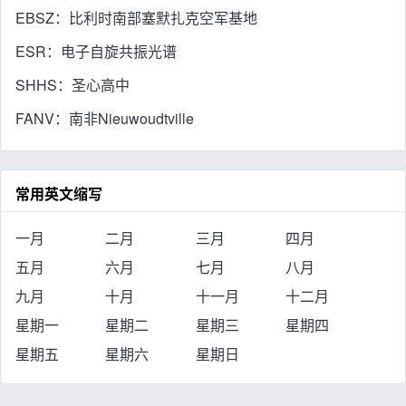
EBSZ：比利时南部塞默扎克空军基地
ESR：电子自旋共振光谱
SHHS：圣心高中
FANV：南非Nieuwoudtville
常用英文缩写
一月
二月
三月
四月
五月
六月
七月
八月
九月
十月
十一月
十二月
星期一
星期二
星期三
星期四
星期五
星期六
星期日