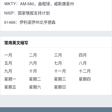
WKTY：AM-580，曲棍球，威斯康星州
NISP：国家情报支持计划
61466：伊利诺伊州北亨德森
常用英文缩写
一月
二月
三月
四月
五月
六月
七月
八月
九月
十月
十一月
十二月
星期一
星期二
星期三
星期四
星期五
星期六
星期日